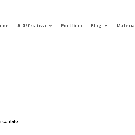
ome
A GFCriativa
Portfólio
Blog
Materia