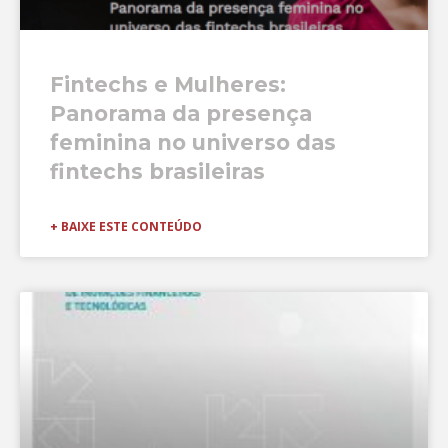
Fintechs e Mulheres:
Panorama da presença
feminina no universo das
fintechs brasileiras
+ BAIXE ESTE CONTEÚDO