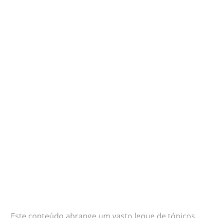
Este conteúdo abrange um vasto leque de tópicos