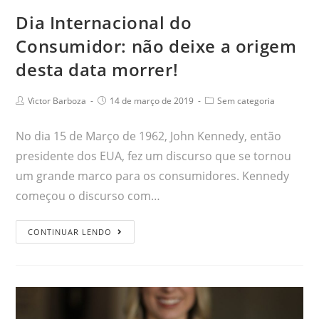
Dia Internacional do
Consumidor: não deixe a origem
desta data morrer!
Victor Barboza
14 de março de 2019
Sem categoria
No dia 15 de Março de 1962, John Kennedy, então
presidente dos EUA, fez um discurso que se tornou
um grande marco para os consumidores. Kennedy
começou o discurso com…
CONTINUAR LENDO