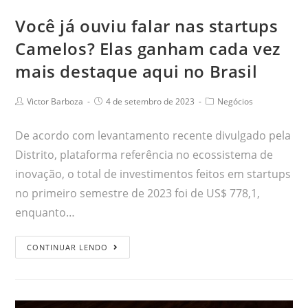
Você já ouviu falar nas startups
Camelos? Elas ganham cada vez
mais destaque aqui no Brasil
Victor Barboza
4 de setembro de 2023
Negócios
De acordo com levantamento recente divulgado pela
Distrito, plataforma referência no ecossistema de
inovação, o total de investimentos feitos em startups
no primeiro semestre de 2023 foi de US$ 778,1,
enquanto…
CONTINUAR LENDO