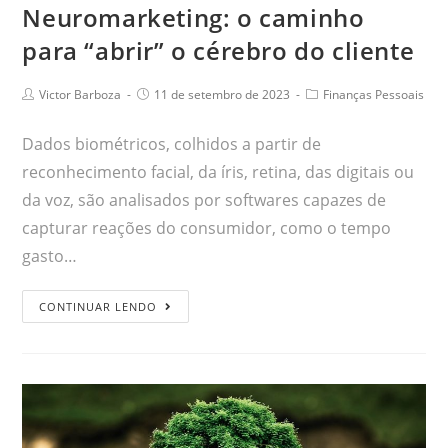
Neuromarketing: o caminho
para “abrir” o cérebro do cliente
Victor Barboza
11 de setembro de 2023
Finanças Pessoais
Dados biométricos, colhidos a partir de
reconhecimento facial, da íris, retina, das digitais ou
da voz, são analisados por softwares capazes de
capturar reações do consumidor, como o tempo
gasto…
CONTINUAR LENDO