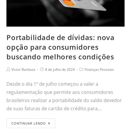
Portabilidade de dívidas: nova
opção para consumidores
buscando melhores condições
Victor Barboza
8 de julho de 2024
Finanças Pessoais
Desde o dia 1º de julho começou a valer a
regulamentação que permite aos consumidores
brasileiros realizar a portabilidade do saldo devedor
de suas faturas de cartão de crédito para…
CONTINUAR LENDO