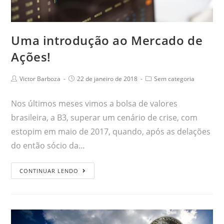
Uma introdução ao Mercado de
Ações!
Victor Barboza
22 de janeiro de 2018
Sem categoria
Nos últimos meses vimos a bolsa de valores
brasileira, a B3, superar um cenário de crise, com
estopim em maio de 2017, quando, após as delações
do então sócio da…
CONTINUAR LENDO