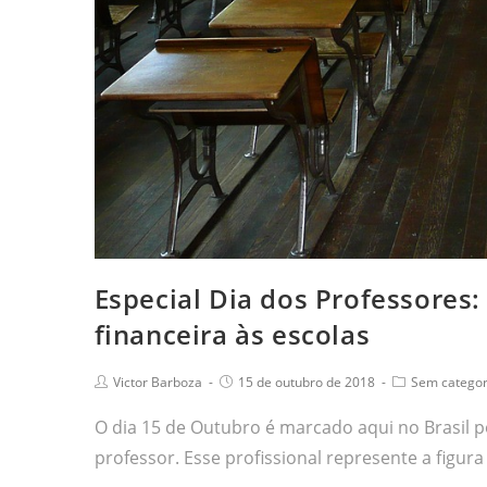
Especial Dia dos Professores:
financeira às escolas
Victor Barboza
15 de outubro de 2018
Sem categor
O dia 15 de Outubro é marcado aqui no Brasil p
professor. Esse profissional represente a figu