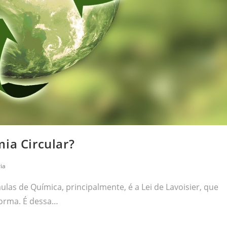
ia Circular?
ia
as de Química, principalmente, é a Lei de Lavoisier, que
forma. É dessa…