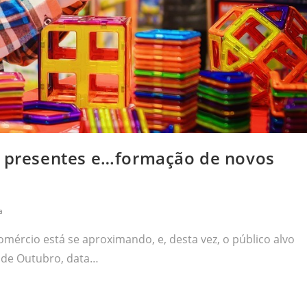
s, presentes e…formação de novos
a
mércio está se aproximando, e, desta vez, o público alvo
2 de Outubro, data…