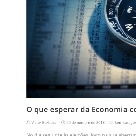
O que esperar da Economia co
Victor Barboza
29 de outubro de 2018
Sem categor
No dia seguinte às eleições, logo na sua abert