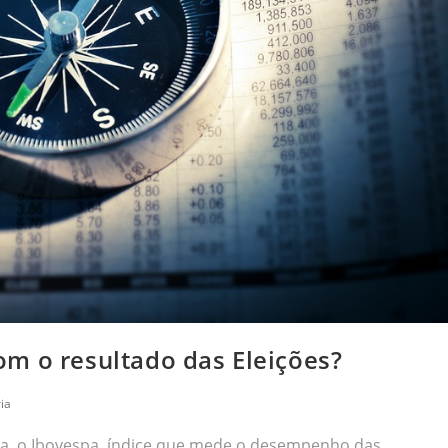
m o resultado das Eleições?
ia
ura, o Ibovespa, índice que mede o desempenho das