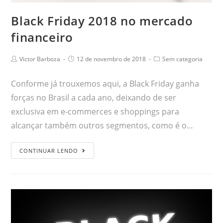
Black Friday 2018 no mercado
financeiro
Victor Barboza
12 de novembro de 2018
Sem categoria
Conforme já trouxemos aqui, a Black Friday ganha
forças no Brasil a cada ano, deixando de ser
exclusiva em e-commerces e shoppings para
alcançar também outros segmentos, como é o…
CONTINUAR LENDO