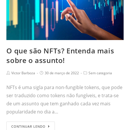
O que são NFTs? Entenda mais
sobre o assunto!
Victor Barboza
30 de março de 2022
Sem categoria
NFTs é uma sigla para non-fungible tokens, que pode
ser traduzido como tokens não fungíveis, e trata-se
de um assunto que tem ganhado cada vez mais
popularidade no dia a…
CONTINUAR LENDO