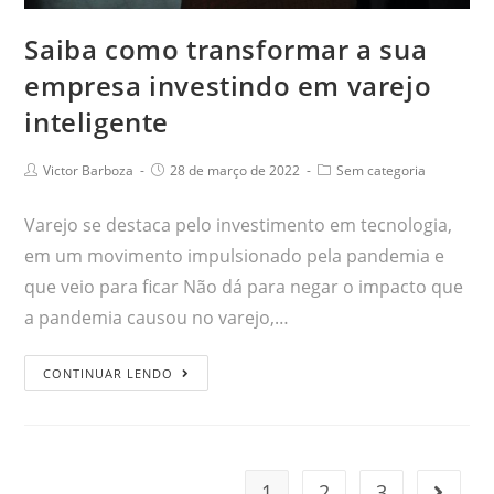
Saiba como transformar a sua
empresa investindo em varejo
inteligente
Victor Barboza
28 de março de 2022
Sem categoria
Varejo se destaca pelo investimento em tecnologia,
em um movimento impulsionado pela pandemia e
que veio para ficar Não dá para negar o impacto que
a pandemia causou no varejo,…
CONTINUAR LENDO
1
2
3