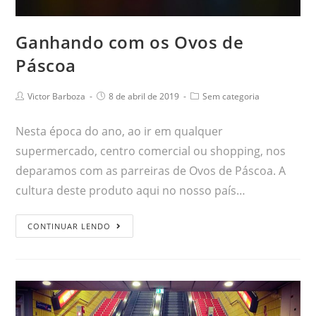
Ganhando com os Ovos de
Páscoa
Victor Barboza
8 de abril de 2019
Sem categoria
Nesta época do ano, ao ir em qualquer
supermercado, centro comercial ou shopping, nos
deparamos com as parreiras de Ovos de Páscoa. A
cultura deste produto aqui no nosso país…
CONTINUAR LENDO