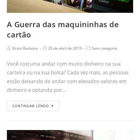
A Guerra das maquininhas de
cartão
Victor Barboza
29 de abril de 2019
Sem categoria
Você costuma andar com muito dinheiro na sua
carteira ou na sua bolsa? Cada vez mais, as pessoas
estão deixando de andar com elevados valores em
dinheiro e optando por…
CONTINUAR LENDO