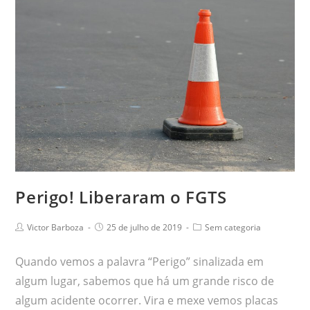
Perigo! Liberaram o FGTS
Victor Barboza
25 de julho de 2019
Sem categoria
Quando vemos a palavra “Perigo” sinalizada em
algum lugar, sabemos que há um grande risco de
algum acidente ocorrer. Vira e mexe vemos placas