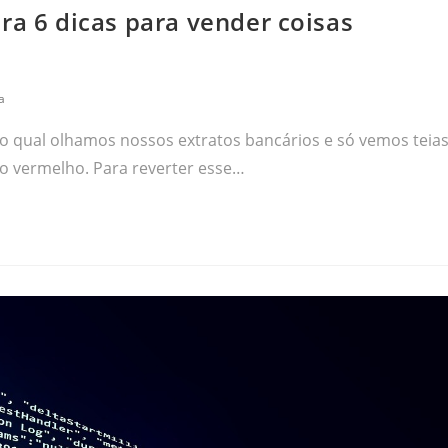
ra 6 dicas para vender coisas
a
 qual olhamos nossos extratos bancários e só vemos teia
o vermelho. Para reverter esse…