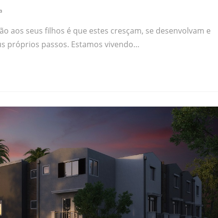
a
o aos seus filhos é que estes cresçam, se desenvolvam e
us próprios passos. Estamos vivendo…