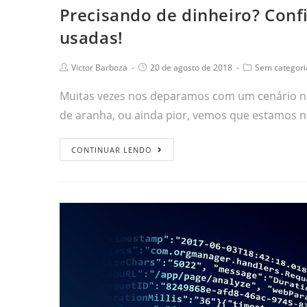
Precisando de dinheiro? Confi
usadas!
Victor Barboza
20 de agosto de 2018
Sem categori
Muitas vezes nos deparamos com um cenário no
de aranha, ou ainda pior, vemos que estamos n
CONTINUAR LENDO