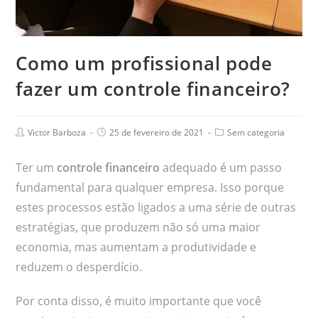
Como um profissional pode
fazer um controle financeiro?
Victor Barboza
25 de fevereiro de 2021
Sem categoria
Ter um
controle financeiro
adequado é um passo
fundamental para qualquer empresa. Isso porque
estes processos estão ligados a uma série de outras
estratégias, que produzem não só uma maior
economia, mas aumentam a produtividade e
reduzem o desperdício.
Por conta disso, é muito importante que você