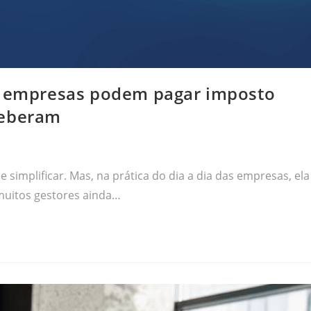
a: empresas podem pagar imposto
ceberam
implificar. Mas, na prática do dia a dia das empresas, ela
muitos gestores ainda…