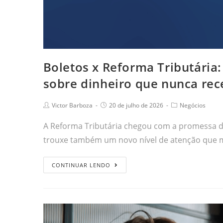
Boletos x Reforma Tributári
sobre dinheiro que nunca re
Victor Barboza
20 de julho de 2026
Negócios
A Reforma Tributária chegou com a promessa de s
trouxe também um novo nível de atenção que 
CONTINUAR LENDO