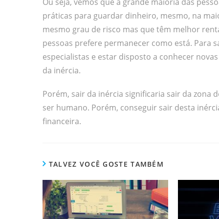
Ou seja, vemos que a grande maioria das pesso
práticas para guardar dinheiro, mesmo, na mai
mesmo grau de risco mas que têm melhor rentabi
pessoas prefere permanecer como está. Para sair
especialistas e estar disposto a conhecer novas
da inércia.
Porém, sair da inércia significaria sair da zona
ser humano. Porém, conseguir sair desta inérci
financeira.
TALVEZ VOCÊ GOSTE TAMBÉM