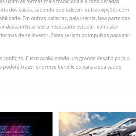
as usam as formas mais tradicionais e consideradas
oria dos casos, sabendo que existem outras opções com
lidade. Em outras palavras, pela inércia, boa parte das
 desta inércia, seria necessário estudar, contratar
 formas de se investir. Estes seriam os impulsos para sair
 de conforto. E isso acaba sendo um grande desafio para o
a poderá trazer enormes benefícios para a sua saúde