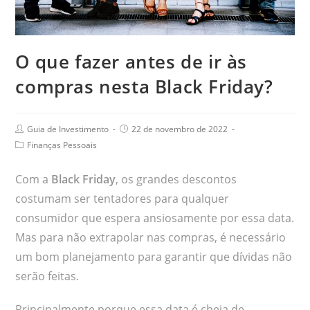
O que fazer antes de ir às
compras nesta Black Friday?
Guia de Investimento
22 de novembro de 2022
Finanças Pessoais
Com a
Black Friday
, os grandes descontos
costumam ser tentadores para qualquer
consumidor que espera ansiosamente por essa data.
Mas para não extrapolar nas compras, é necessário
um bom planejamento para garantir que dívidas não
serão feitas.
Principalmente porque essa data é cheia de