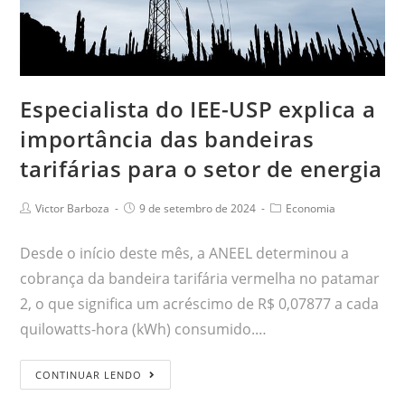
Especialista do IEE-USP explica a
importância das bandeiras
tarifárias para o setor de energia
Victor Barboza
9 de setembro de 2024
Economia
Desde o início deste mês, a ANEEL determinou a
cobrança da bandeira tarifária vermelha no patamar
2, o que significa um acréscimo de R$ 0,07877 a cada
quilowatts-hora (kWh) consumido.…
CONTINUAR LENDO