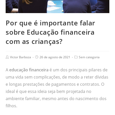
Por que é importante falar
sobre Educação financeira
com as crianças?
Victor Barboza
26 de agosto de 2021
Sem categoria
A
educação financeira
é um dos principais pilares de
uma vida sem complicações, de modo a reter dívidas
e longas prestações de pagamentos e contratos. O
ideal é que essa ideia seja bem projetada no
ambiente familiar, mesmo antes do nascimento dos
filhos.