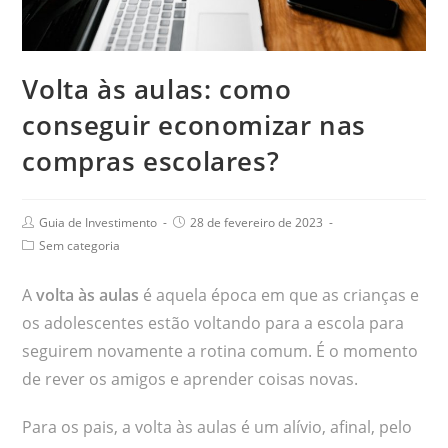
Volta às aulas: como
conseguir economizar nas
compras escolares?
Guia de Investimento
28 de fevereiro de 2023
Sem categoria
A
volta às aulas
é aquela época em que as crianças e
os adolescentes estão voltando para a escola para
seguirem novamente a rotina comum. É o momento
de rever os amigos e aprender coisas novas.
Para os pais, a volta às aulas é um alívio, afinal, pelo