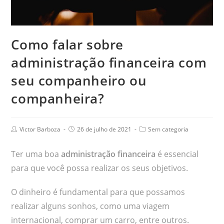
Como falar sobre
administração financeira com
seu companheiro ou
companheira?
Victor Barboza
26 de julho de 2021
Sem categoria
Ter uma boa
administração financeira
é essencial
para que você possa realizar os seus objetivos.
O dinheiro é fundamental para que possamos
realizar alguns sonhos, como uma viagem
internacional, comprar um carro, entre outros.