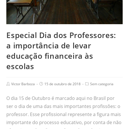
Especial Dia dos Professores:
a importância de levar
educação financeira às
escolas
Victor Barboza
15 de outubro de 2018
Sem categoria
O dia 15 de Outubro é marcado aqui no Brasil por
ser o dia de uma das mais importantes profissões: o
professor. Esse profissional represente a figura mais
importante do processo educativo, por conta de não