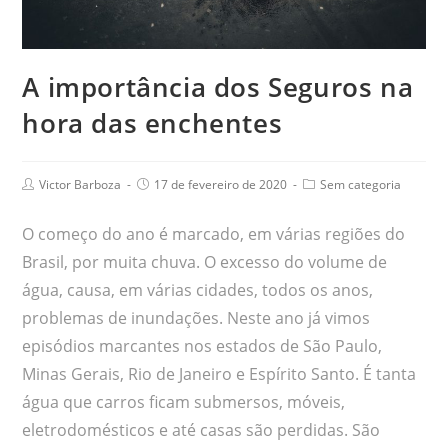
A importância dos Seguros na
hora das enchentes
Victor Barboza
17 de fevereiro de 2020
Sem categoria
O começo do ano é marcado, em várias regiões do
Brasil, por muita chuva. O excesso do volume de
água, causa, em várias cidades, todos os anos,
problemas de inundações. Neste ano já vimos
episódios marcantes nos estados de São Paulo,
Minas Gerais, Rio de Janeiro e Espírito Santo. É tanta
água que carros ficam submersos, móveis,
eletrodomésticos e até casas são perdidas. São