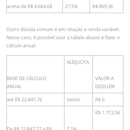
acima de R$ 4.664,68
27,5%
R$ 869,36
Outro dúvida comum é em relação a renda variável.
Nesse caso, é possível usar a tabela abaixo e fazer o
cálculo anual:
ALÍQUOTA
BASE DE CÁLCULO
VALOR A
ANUAL
DEDUZIR
até R$ 22.847,76
Isento
R$ 0
R$ 1.713,58
De R$ 22.847,77 a R$
7,5%