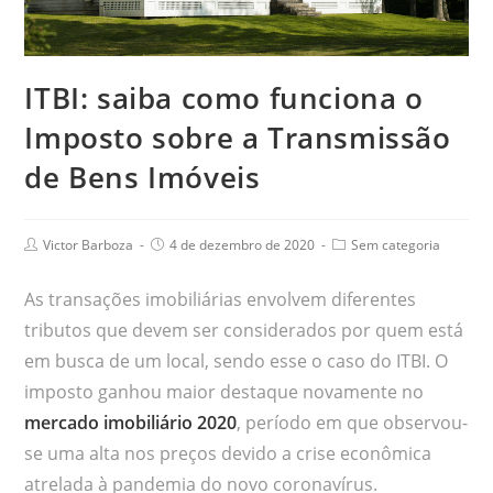
ITBI: saiba como funciona o
Imposto sobre a Transmissão
de Bens Imóveis
Victor Barboza
4 de dezembro de 2020
Sem categoria
As transações imobiliárias envolvem diferentes
tributos que devem ser considerados por quem está
em busca de um local, sendo esse o caso do ITBI. O
imposto ganhou maior destaque novamente no
mercado imobiliário 2020
, período em que observou-
se uma alta nos preços devido a crise econômica
atrelada à pandemia do novo coronavírus.