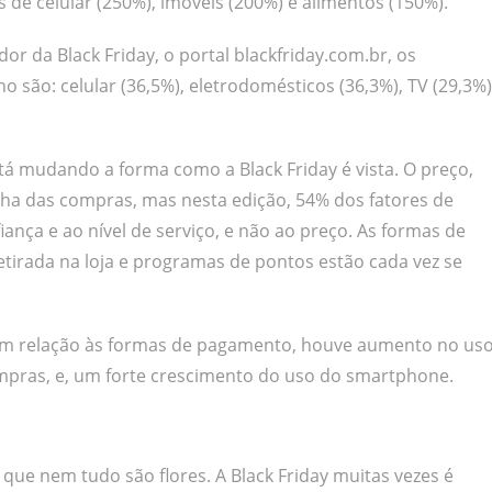
s de celular (250%), imóveis (200%) e alimentos (150%).
or da Black Friday, o portal blackfriday.com.br, os
 são: celular (36,5%), eletrodomésticos (36,3%), TV (29,3%)
tá mudando a forma como a Black Friday é vista. O preço,
lha das compras, mas nesta edição, 54% dos fatores de
ança e ao nível de serviço, e não ao preço. As formas de
etirada na loja e programas de pontos estão cada vez se
r, em relação às formas de pagamento, houve aumento no us
mpras, e, um forte crescimento do uso do smartphone.
ue nem tudo são flores. A Black Friday muitas vezes é