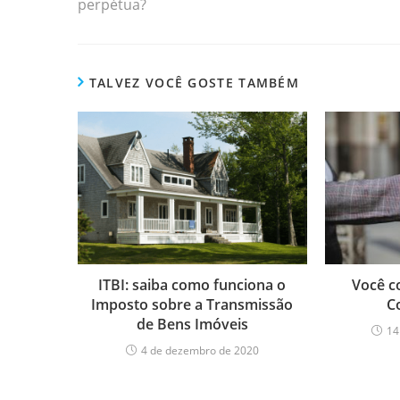
perpétua?
TALVEZ VOCÊ GOSTE TAMBÉM
ITBI: saiba como funciona o
Você c
Imposto sobre a Transmissão
C
de Bens Imóveis
14
4 de dezembro de 2020