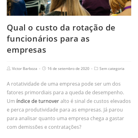
Qual o custo da rotação de
funcionários para as
empresas
Victor Barboza
16 de setembro de 2020
Sem categoria
A rotatividade de uma empresa pode ser um dos
fatores primordiais para a queda de desempenho.
Um
índice de turnover
alto é sinal de custos elevados
e perca produtividade para as empresas. Já parou
para analisar quanto uma empresa chega a gastar
com demissões e contratações?