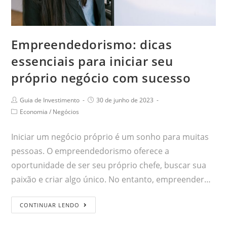
Empreendedorismo: dicas
essenciais para iniciar seu
próprio negócio com sucesso
Guia de Investimento
30 de junho de 2023
Economia
/
Negócios
Iniciar um negócio próprio é um sonho para muitas
pessoas. O empreendedorismo oferece a
oportunidade de ser seu próprio chefe, buscar sua
paixão e criar algo único. No entanto, empreender…
CONTINUAR LENDO