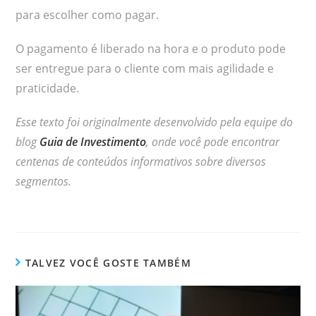
para escolher como pagar.
O pagamento é liberado na hora e o produto pode
ser entregue para o cliente com mais agilidade e
praticidade.
Esse texto foi originalmente desenvolvido pela equipe do
blog
Guia de Investimento
, onde você pode encontrar
centenas de conteúdos informativos sobre diversos
segmentos.
TALVEZ VOCÊ GOSTE TAMBÉM