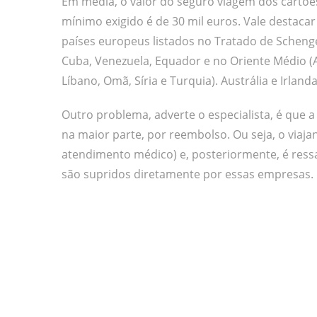
Em média, o valor do seguro viagem dos cartões
mínimo exigido é de 30 mil euros. Vale destaca
países europeus listados no Tratado de Schenge
Cuba, Venezuela, Equador e no Oriente Médio (Af
Líbano, Omã, Síria e Turquia). Austrália e Irlan
Outro problema, adverte o especialista, é que a
na maior parte, por reembolso. Ou seja, o viaj
atendimento médico) e, posteriormente, é ressa
são supridos diretamente por essas empresas.