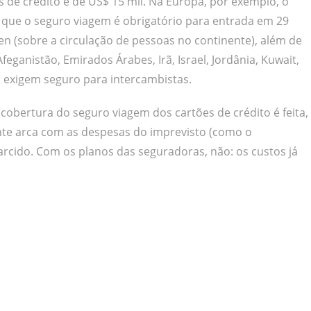
 de crédito é de US$ 15 mil. Na Europa, por exemplo, o
r que o seguro viagem é obrigatório para entrada em 29
n (sobre a circulação de pessoas no continente), além de
eganistão, Emirados Árabes, Irã, Israel, Jordânia, Kuwait,
da exigem seguro para intercambistas.
 cobertura do seguro viagem dos cartões de crédito é feita,
ante arca com as despesas do imprevisto (como o
rcido. Com os planos das seguradoras, não: os custos já