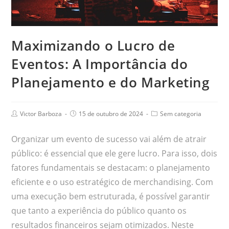
Maximizando o Lucro de
Eventos: A Importância do
Planejamento e do Marketing
Victor Barboza
15 de outubro de 2024
Sem categoria
Organizar um evento de sucesso vai além de atrair
público: é essencial que ele gere lucro. Para isso, dois
fatores fundamentais se destacam: o planejamento
eficiente e o uso estratégico de merchandising. Com
uma execução bem estruturada, é possível garantir
que tanto a experiência do público quanto os
resultados financeiros sejam otimizados. Neste