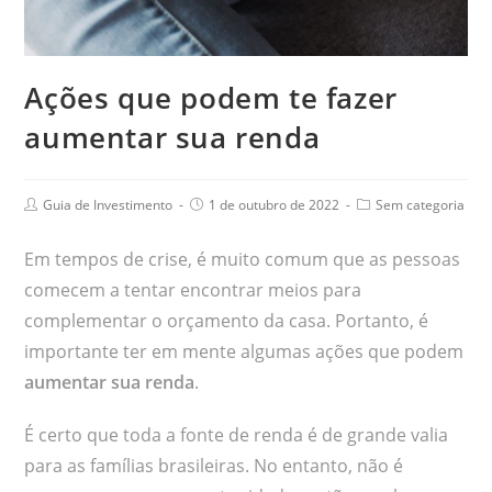
Ações que podem te fazer
aumentar sua renda
Guia de Investimento
1 de outubro de 2022
Sem categoria
Em tempos de crise, é muito comum que as pessoas
comecem a tentar encontrar meios para
complementar o orçamento da casa. Portanto, é
importante ter em mente algumas ações que podem
aumentar sua renda
.
É certo que toda a fonte de renda é de grande valia
para as famílias brasileiras. No entanto, não é