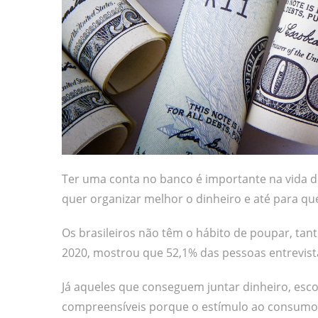
Ter uma conta no banco é importante na vida d
quer organizar melhor o dinheiro e até para qu
Os brasileiros não têm o hábito de poupar, ta
2020, mostrou que 52,1% das pessoas entrevis
Já aqueles que conseguem juntar dinheiro, esco
compreensíveis porque o estímulo ao consumo é