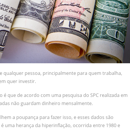
e qualquer pessoa, principalmente para quem trabalha,
em quer investir.
nto é que de acordo com uma pesquisa do SPC realizada em
tadas não guardam dinheiro mensalmente.
lhem a poupança para fazer isso, e esses dados são
 uma herança da hiperinflação, ocorrida entre 1980 e