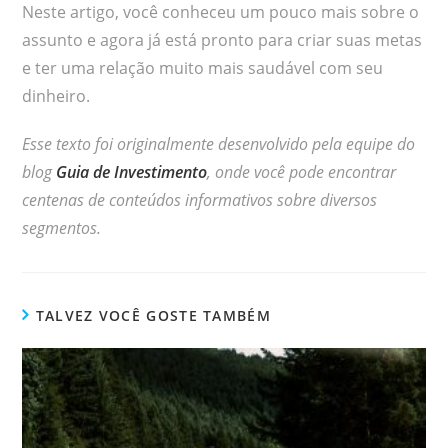
Neste artigo, você conheceu um pouco mais sobre o
assunto e agora já está pronto para criar suas metas
e ter uma relação muito mais saudável com seu
dinheiro.
Esse texto foi originalmente desenvolvido pela equipe do
blog
Guia de Investimento
, onde você pode encontrar
centenas de conteúdos informativos sobre diversos
segmentos.
TALVEZ VOCÊ GOSTE TAMBÉM