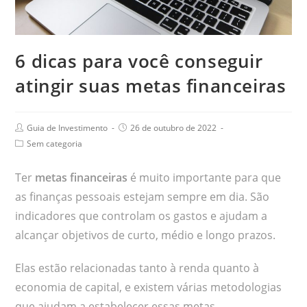
6 dicas para você conseguir
atingir suas metas financeiras
Guia de Investimento
26 de outubro de 2022
Sem categoria
Ter
metas financeiras
é muito importante para que
as finanças pessoais estejam sempre em dia. São
indicadores que controlam os gastos e ajudam a
alcançar objetivos de curto, médio e longo prazos.
Elas estão relacionadas tanto à renda quanto à
economia de capital, e existem várias metodologias
que ajudam a estabelecer essas metas.