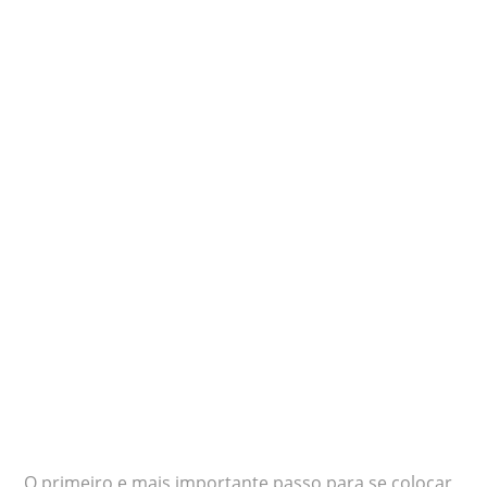
O primeiro e mais importante passo para se colocar