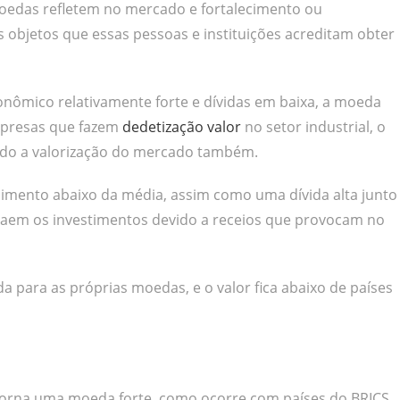
moedas refletem no mercado e fortalecimento ou
objetos que essas pessoas e instituições acreditam obter
onômico relativamente forte e dívidas em baixa, a moeda
mpresas que fazem
dedetização valor
no setor industrial, o
ando a valorização do mercado também.
cimento abaixo da média, assim como uma dívida alta junto
traem os investimentos devido a receios que provocam no
ara as próprias moedas, e o valor fica abaixo de países
o torna uma moeda forte, como ocorre com países do BRICS