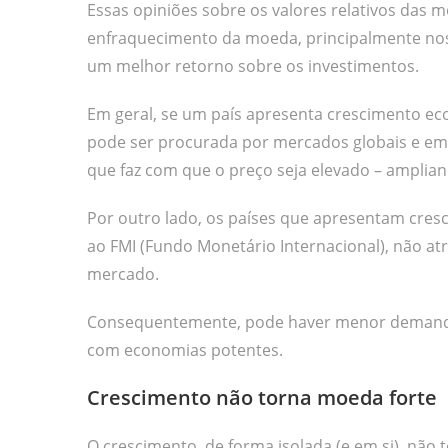
Essas opiniões sobre os valores relativos das 
enfraquecimento da moeda, principalmente nos 
um melhor retorno sobre os investimentos.
Em geral, se um país apresenta crescimento ec
pode ser procurada por mercados globais e e
que faz com que o preço seja elevado – ampli
Por outro lado, os países que apresentam cres
ao FMI (Fundo Monetário Internacional), não a
mercado.
Consequentemente, pode haver menor demanda p
com economias potentes.
Crescimento não torna moeda forte
O crescimento, de forma isolada (e em si), nã