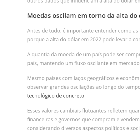
outros dados que influenciam a alta do dólar e
Moedas oscilam em torno da alta do 
Antes de tudo, é importante entender como as
porque a alta do dólar em 2022 pode levar a co
A quantia da moeda de um país pode ser comp
país, mantendo um fluxo oscilante em mercados
Mesmo países com laços geográficos e econômic
observar grandes oscilações ao longo do temp
tecnológico de concreto
.
Esses valores cambiais flutuantes refletem quan
financeiras e governos que compram e vendem 
considerando diversos aspectos políticos e so