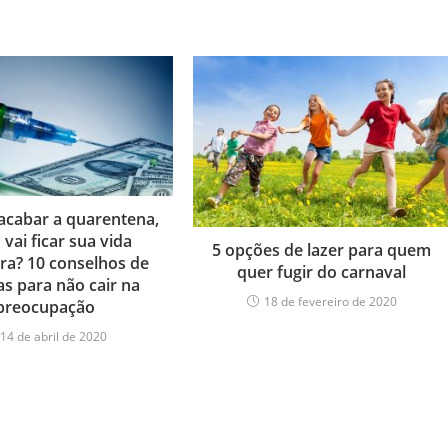
cabar a quarentena,
vai ficar sua vida
5 opções de lazer para quem
ira? 10 conselhos de
quer fugir do carnaval
as para não cair na
18 de fevereiro de 2020
preocupação
14 de abril de 2020