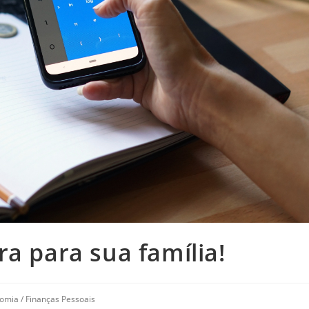
a para sua família!
omia
/
Finanças Pessoais