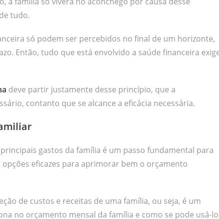
o, a família só viverá no aconchego por causa desse
de tudo.
nanceira só podem ser percebidos no final de um horizonte,
zo. Então, tudo que está envolvido a saúde financeira exig
ha
deve partir justamente desse princípio, que a
sário, contanto que se alcance a eficácia necessária.
amiliar
 principais gastos da família é um passo fundamental para
r opções eficazes para aprimorar bem o orçamento
eção de custos e receitas de uma família, ou seja, é um
ona no orçamento mensal da família e como se pode usá-lo