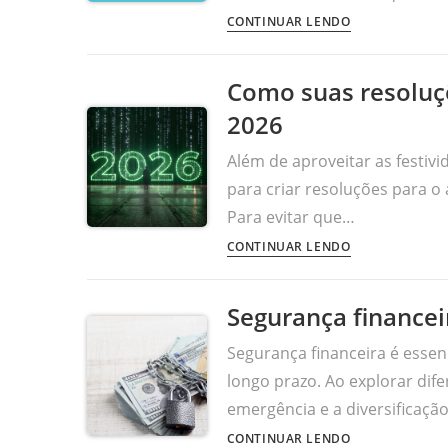
CONTINUAR LENDO
Como suas resoluçõ
2026
Além de aproveitar as festiv
para criar resoluções para o 
Para evitar que…
CONTINUAR LENDO
Segurança financeir
Segurança financeira é essenc
longo prazo. Ao explorar dif
emergência e a diversificaçã
CONTINUAR LENDO