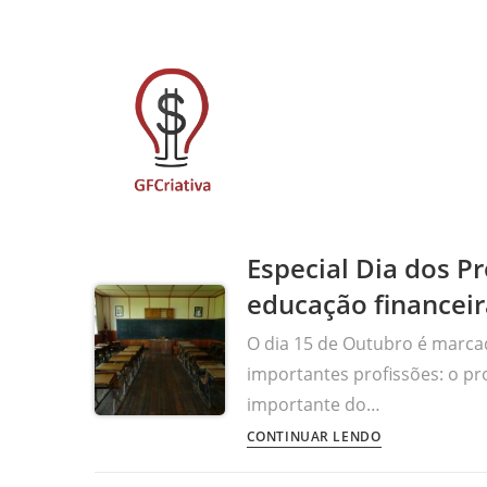
Especial Dia dos Pr
educação financeir
O dia 15 de Outubro é marcad
importantes profissões: o pro
importante do…
CONTINUAR LENDO