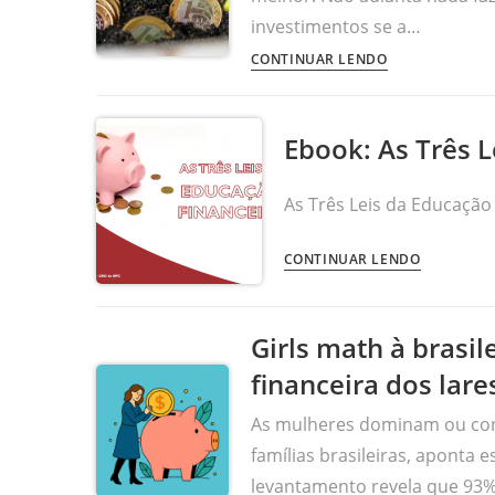
investimentos se a…
CONTINUAR LENDO
Ebook: As Três L
As Três Leis da Educação
CONTINUAR LENDO
Girls math à brasi
financeira dos lare
As mulheres dominam ou cont
famílias brasileiras, aponta
levantamento revela que 93