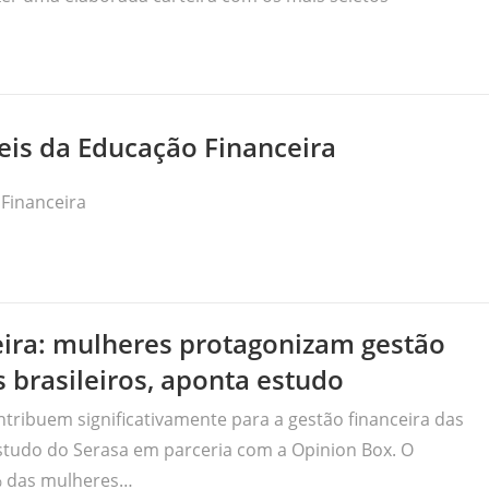
eis da Educação Financeira
 Financeira
leira: mulheres protagonizam gestão
s brasileiros, aponta estudo
ribuem significativamente para a gestão financeira das
 estudo do Serasa em parceria com a Opinion Box. O
% das mulheres…