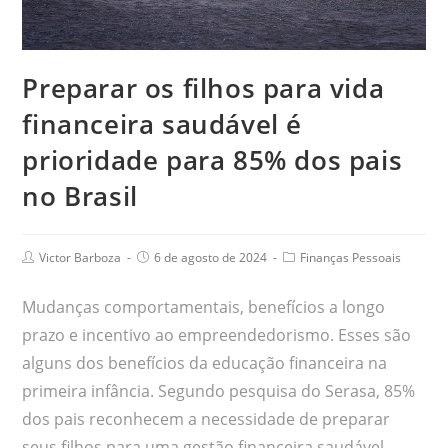
Preparar os filhos para vida
financeira saudável é
prioridade para 85% dos pais
no Brasil
Victor Barboza
6 de agosto de 2024
Finanças Pessoais
Mudanças comportamentais, benefícios a longo
prazo e incentivo ao empreendedorismo. Esses são
alguns dos benefícios da educação financeira na
primeira infância. Segundo pesquisa do Serasa, 85%
dos pais reconhecem a necessidade de preparar
seus filhos para uma gestão financeira saudável