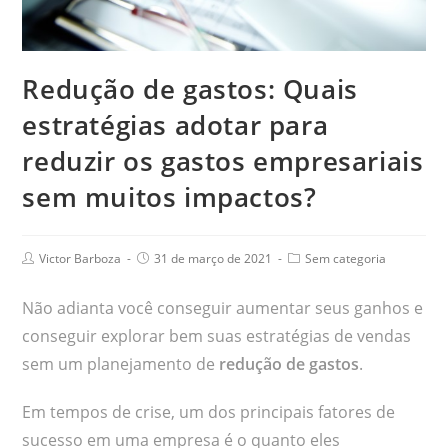
Redução de gastos: Quais
estratégias adotar para
reduzir os gastos empresariais
sem muitos impactos?
Victor Barboza
31 de março de 2021
Sem categoria
Não adianta você conseguir aumentar seus ganhos e
conseguir explorar bem suas estratégias de vendas
sem um planejamento de
redução de gastos
.
Em tempos de crise, um dos principais fatores de
sucesso em uma empresa é o quanto eles