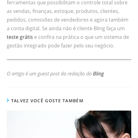
ferramentas que possibilitam o controle total sobre
as vendas, finanças, estoque, produtos, clientes,
pedidos, comissões de vendedores e agora também
a conta digital. Se ainda não é cliente Bling faça um
teste grátis
e confira na prática o que um sistema de
gestão integrado pode fazer pelo seu negócio.
O artigo é um guest post da redação do
Bling
TALVEZ VOCÊ GOSTE TAMBÉM