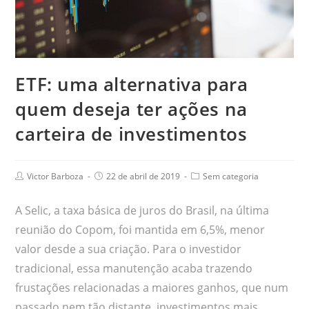
ETF: uma alternativa para
quem deseja ter ações na
carteira de investimentos
Victor Barboza
22 de abril de 2019
Sem categoria
A Selic, a taxa básica de juros do Brasil, na última
reunião do Copom, foi mantida em 6,5%, menor
valor desde a sua criação. Para o investidor
tradicional, essa manutenção acaba trazendo
frustações relacionadas a maiores ganhos, que num
passado nem tão distante, investimentos mais