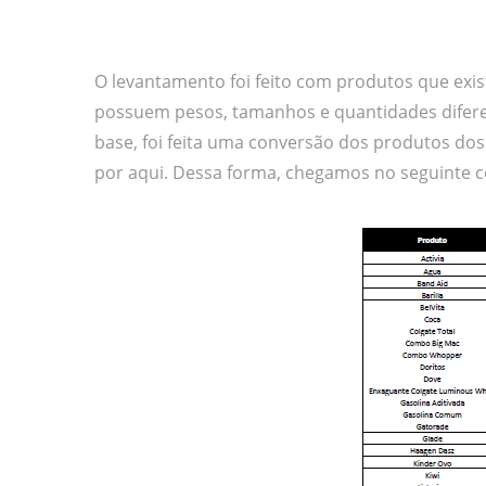
O levantamento foi feito com produtos que exi
possuem pesos, tamanhos e quantidades difer
base, foi feita uma conversão dos produtos do
por aqui. Dessa forma, chegamos no seguinte 