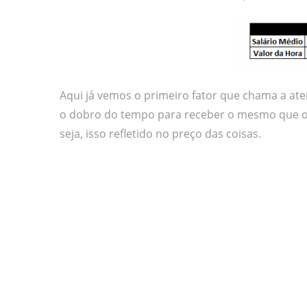
Aqui já vemos o primeiro fator que chama a ate
o dobro do tempo para receber o mesmo que o 
seja, isso refletido no preço das coisas.