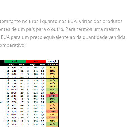
stem tanto no Brasil quanto nos EUA. Vários dos produtos
entes de um país para o outro. Para termos uma mesma
s EUA para um preço equivalente ao da quantidade vendida
comparativo: