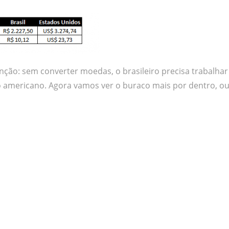
nção: sem converter moedas, o brasileiro precisa trabalhar
americano. Agora vamos ver o buraco mais por dentro, o