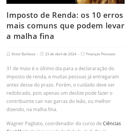
Imposto de Renda: os 10 erros
mais comuns que podem levar
a malha fina
Victor Barboza
23 de abril de 2024
Finanças Pessoais
31 de maio é o último dia para a declararação do
imposto de renda, e muitas pessoas já entregaram
antes desse do prazo. Porém, o cuidado deve ser
redobrado, pois apenas um deslize pode fazer o
contribuinte cair nas garras do leão, ou melhor
dizendo, na malha fina.
Wagner Pagliato, coordenador do curso de
Ciências