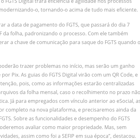
 FGTS Digital trará eficiência e agilidade nos processos
 modernizando-o, tornando-o acima de tudo mais eficiente.
terar a data de pagamento do FGTS, que passará do dia 7
F da folha, padronizando o processo. Com ele também
gerar a chave de comunicação para saque do FGTS quando 
s poderão trazer problemas no início, mas serão um ganho
por Pix. As guias do FGTS Digital virão com um QR Code, e
atenção, pois, como as informações estarão centralizadas
 arquivos da folha mensal, caso o recolhimento no prazo nã
tica. Já para empregados com vínculo anterior ao eSocial, a
or completo na nova plataforma, e precisaremos ainda da
e FGTS. Sobre as funcionalidades e desempenho do FGTS
 poderemos avaliar como maior propriedade. Mas, sem
vidades, assim como foi a SEFIP em sua época”, destacou.