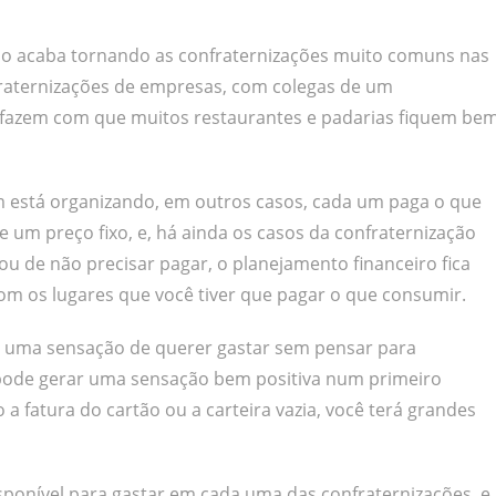
no acaba tornando as confraternizações muito comuns nas
raternizações de empresas, com colegas de um
s fazem com que muitos restaurantes e padarias fiquem be
em está organizando, em outros casos, cada um paga o que
um preço fixo, e, há ainda os casos da confraternização
ou de não precisar pagar, o planejamento financeiro fica
om os lugares que você tiver que pagar o que consumir.
r uma sensação de querer gastar sem pensar para
pode gerar uma sensação bem positiva num primeiro
 fatura do cartão ou a carteira vazia, você terá grandes
isponível para gastar em cada uma das confraternizações, e,