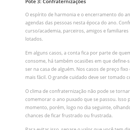
Pote 3: Confraternizações
O espírito de harmonia e o encerramento do a
agendas das pessoas nesta época do ano. Conf
curso/academia, parceiros, amigos e familiare
lotados.
Em alguns casos, a conta fica por parte de qu
consome, há também ocasiões em que define-se 
ser na casa de alguém. Nos casos de preço fixo 
mais fácil. O grande cuidado deve ser tomado c
O clima de confraternização não pode se torna
comemorar o ano puxado que se passou. Isso 
momento, porém, logo no dia seguinte, olhando a
chances de ficar frustrado ou frustrada.
Para evitar isso, separe o valor que você tem d