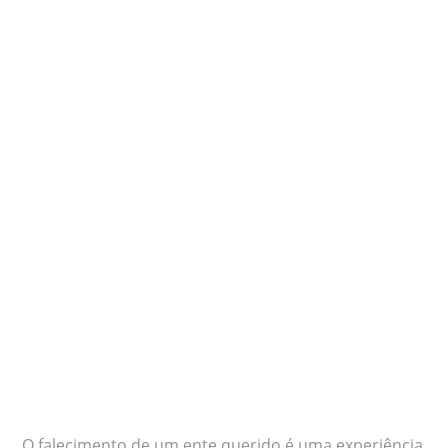
O falecimento de um ente querido é uma experiência