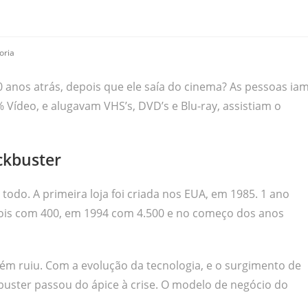
oria
0 anos atrás, depois que ele saía do cinema? As pessoas ia
 Vídeo, e alugavam VHS’s, DVD’s e Blu-ray, assistiam o
ckbuster
do. A primeira loja foi criada nos EUA, em 1985. 1 ano
epois com 400, em 1994 com 4.500 e no começo dos anos
m ruiu. Com a evolução da tecnologia, e o surgimento de
uster passou do ápice à crise. O modelo de negócio do