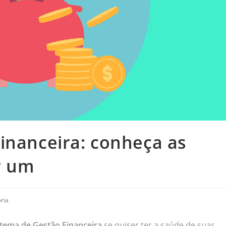
inanceira: conheça as
r um
ria
stema de Gestão Financeira
se quiser ter a saúde de suas